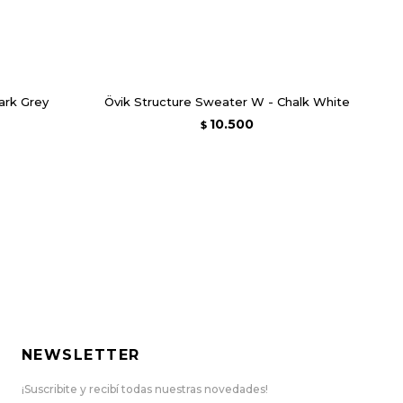
ark Grey
Övik Structure Sweater W - Chalk White
10.500
$
NEWSLETTER
¡Suscribite y recibí todas nuestras novedades!