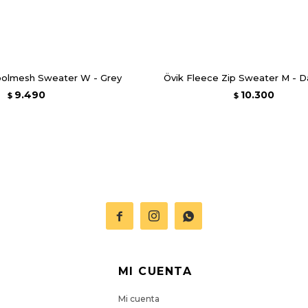
olmesh Sweater W - Grey
Övik Fleece Zip Sweater M - D
9.490
10.300
$
$



MI CUENTA
Mi cuenta