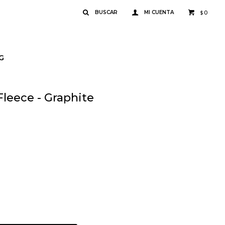
0
$
G
Fleece - Graphite