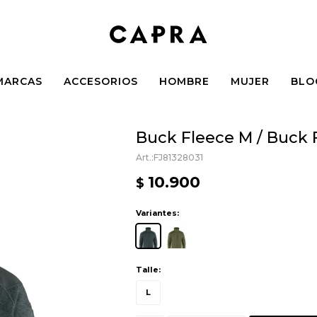
MARCAS
ACCESORIOS
HOMBRE
MUJER
BLO
Buck Fleece M / Buck 
FJ81328031
10.900
$
Variantes:
Talle:
L