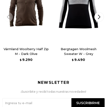
Värmland Woolterry Half Zip
Bergtagen Woolmesh
M - Dark Olive
Sweater W - Grey
9.290
9.490
$
$
NEWSLETTER
¡Suscribite y recibí todas nuestras novedades!
SUSCRIBIRME