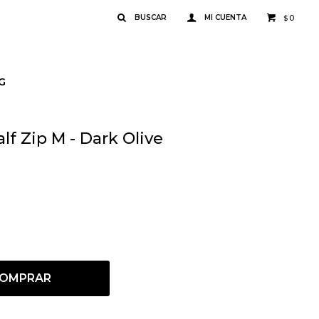
0
$
G
f Zip M - Dark Olive
OMPRAR