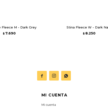
e Fleece M - Dark Grey
Stina Fleece W - Dark N
7.690
8.250
$
$



MI CUENTA
Mi cuenta