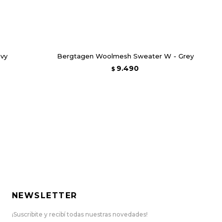
avy
Bergtagen Woolmesh Sweater W - Grey
9.490
$
NEWSLETTER
¡Suscribite y recibí todas nuestras novedades!