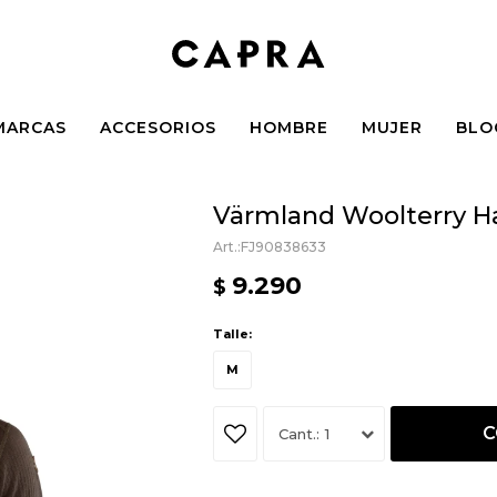
MARCAS
ACCESORIOS
HOMBRE
MUJER
BLO
Värmland Woolterry Hal
FJ90838633
9.290
$
Talle:
M
C
1