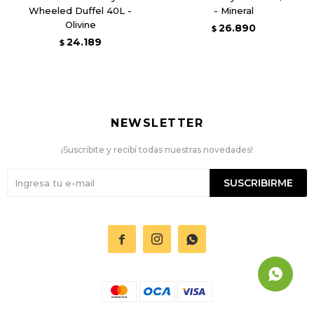
Wheeled Duffel 40L -
- Mineral
Olivine
26.890
$
24.189
$
NEWSLETTER
¡Suscribite y recibí todas nuestras novedades!
SUSCRIBIRME


