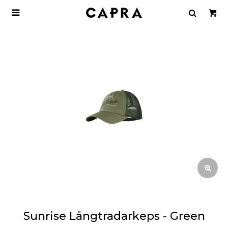

Sunrise Långtradarkeps - Green