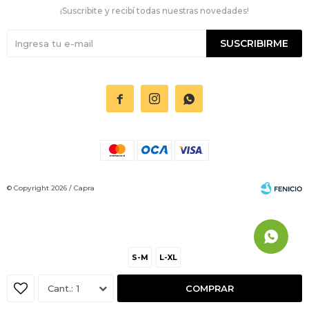
¡Suscribite y recibí todas nuestras novedades!
SUSCRIBIRME



© Copyright 2026 / Capra
S-M
L-XL
Fenicio
1
COMPRAR