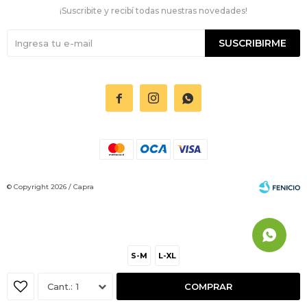
¡Suscribite y recibí todas nuestras novedades!
SUSCRIBIRME



© Copyright 2026 / Capra
S-M
L-XL
Fenicio
1
COMPRAR