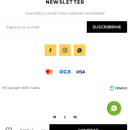
NEWSLETTER
¡Suscribite y recibí todas nuestras novedades!
SUSCRIBIRME



© Copyright 2026 / Capra
M
L
XL
Fenicio