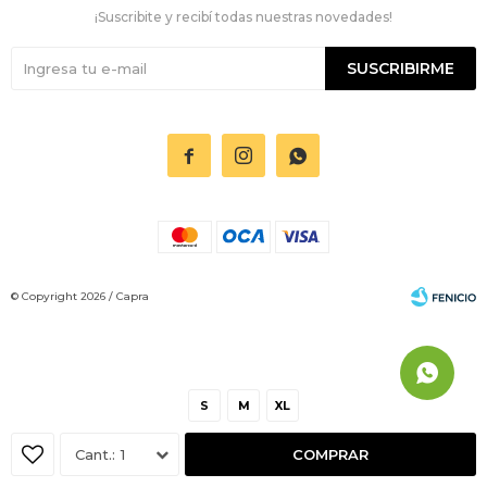
¡Suscribite y recibí todas nuestras novedades!
SUSCRIBIRME



© Copyright 2026 / Capra
S
M
XL
Fenicio
1
COMPRAR