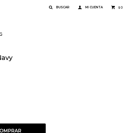
0
$
G
Navy
OMPRAR