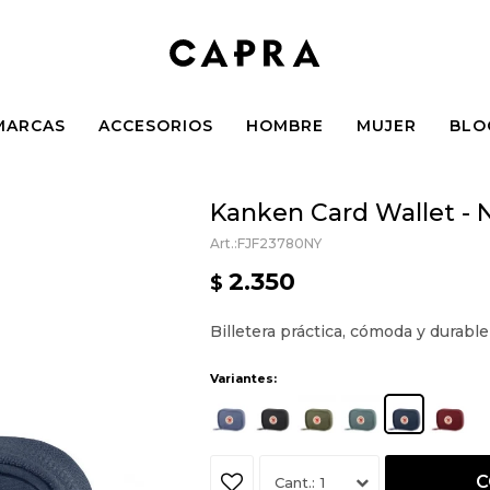
MARCAS
ACCESORIOS
HOMBRE
MUJER
BLO
Kanken Card Wallet - 
FJF23780NY
2.350
$
Billetera práctica, cómoda y durable
Variantes:
C
1