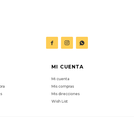



MI CUENTA
Mi cuenta
pra
Mis compras
es
Mis direcciones
Wish List