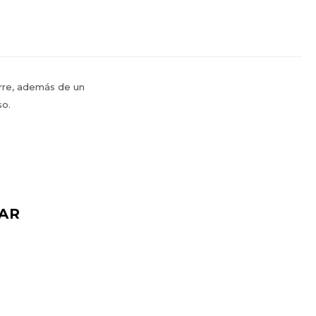
erre, además de un
so.
AR