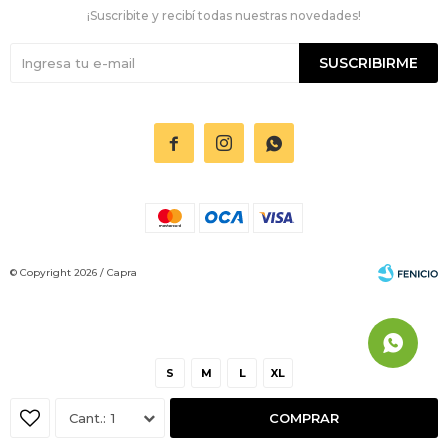
¡Suscribite y recibí todas nuestras novedades!
SUSCRIBIRME



© Copyright 2026 / Capra
S
M
L
XL
Fenicio
1
COMPRAR