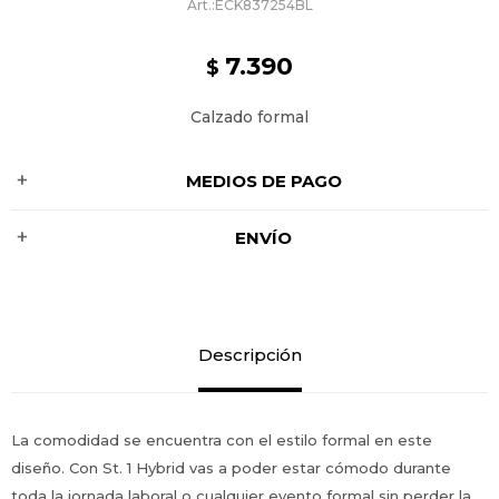
ECK837254BL
7.390
$
Calzado formal
MEDIOS DE PAGO
ENVÍO
Descripción
La comodidad se encuentra con el estilo formal en este
diseño. Con St. 1 Hybrid vas a poder estar cómodo durante
toda la jornada laboral o cualquier evento formal sin perder la