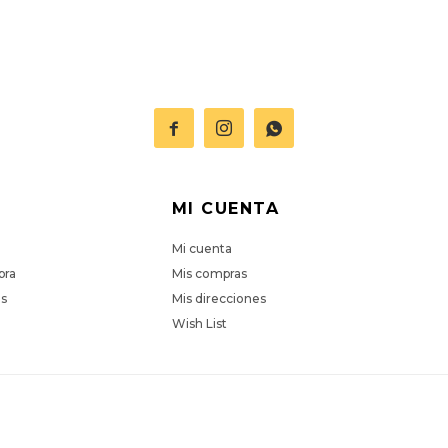



MI CUENTA
Mi cuenta
pra
Mis compras
es
Mis direcciones
Wish List