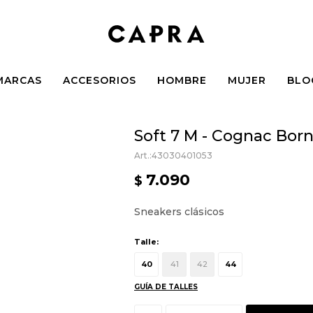
MARCAS
ACCESORIOS
HOMBRE
MUJER
BLO
Soft 7 M - Cognac Bor
43030401053
7.090
$
Sneakers clásicos
Talle:
40
41
42
44
GUÍA DE TALLES