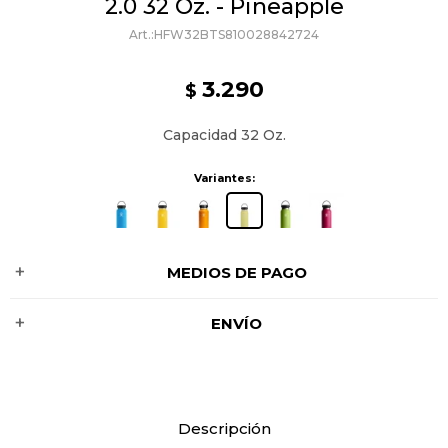
2.0 32 Oz. - Pineapple
HFW32BTS810028842724
3.290
$
Capacidad 32 Oz.
Variantes:
MEDIOS DE PAGO
ENVÍO
Descripción