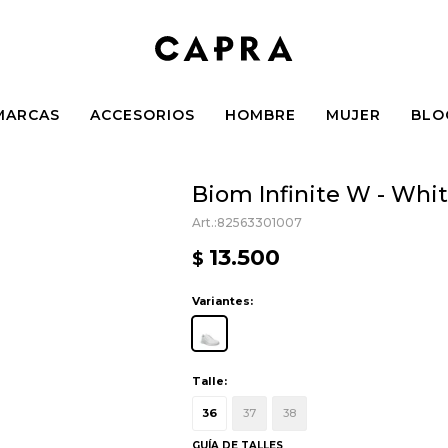
MARCAS
ACCESORIOS
HOMBRE
MUJER
BLO
Biom Infinite W - Whi
82563301007
13.500
$
Variantes:
Talle:
36
37
38
GUÍA DE TALLES