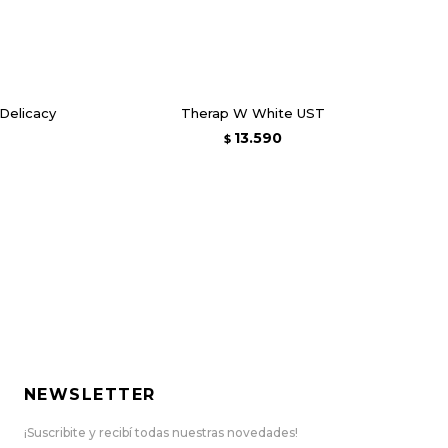
Delicacy
Therap W White UST
13.590
$
NEWSLETTER
¡Suscribite y recibí todas nuestras novedades!