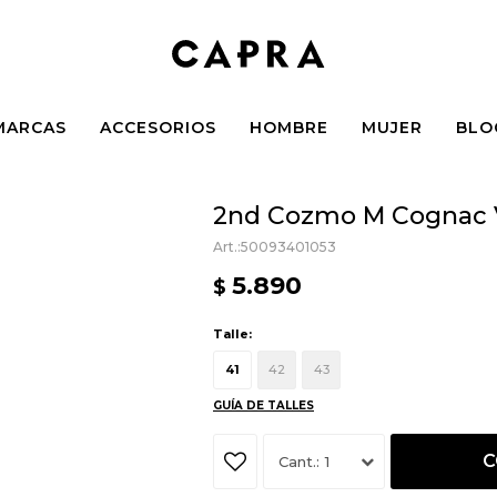
MARCAS
ACCESORIOS
HOMBRE
MUJER
BLO
2nd Cozmo M Cognac 
50093401053
5.890
$
Talle:
41
42
43
GUÍA DE TALLES
C
1