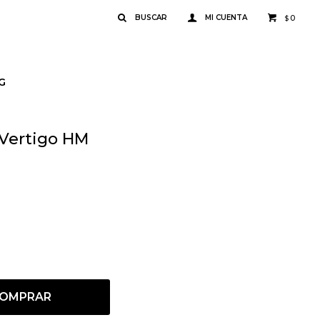
0
$
G
Vertigo HM
OMPRAR