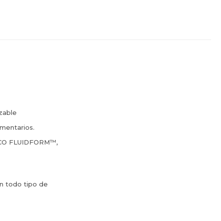
izable
mentarios.
ECCO FLUIDFORM™,
n todo tipo de