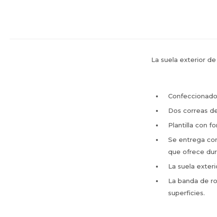
La suela exterior d
Confeccionado 
Dos correas de
Plantilla con 
Se entrega co
que ofrece dura
La suela exter
La banda de ro
superficies.