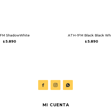
1FM ShadowWhite
ATH-1FM Black Black Wh
5.890
5.890
$
$



MI CUENTA