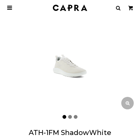

ATH-1FM ShadowWhite