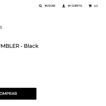
0
$
G
MBLER - Black
OMPRAR