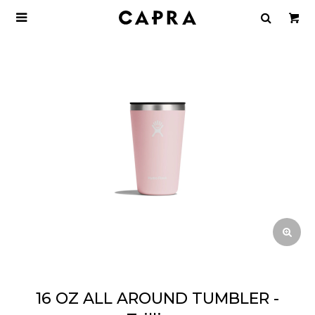

16 OZ ALL AROUND TUMBLER -