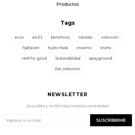
Productos
Tags
ecco
aw22
beneficios
calzado
colección
Fjällräven
hydro flask
invierno
otoño
refill for good
Sostenibilidad
sprayground
the collection
NEWSLETTER
¡Suscribite y recibí todas nuestras novedades!
SUSCRIBIRME