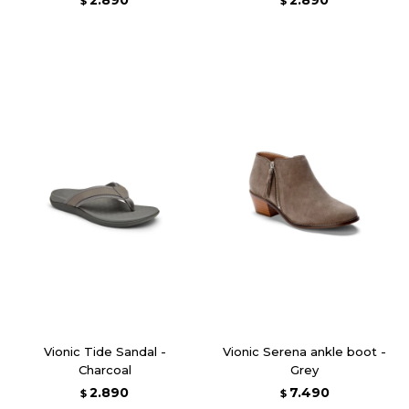
2.890
2.890
$
$
Vionic Tide Sandal -
Vionic Serena ankle boot -
Charcoal
Grey
2.890
7.490
$
$