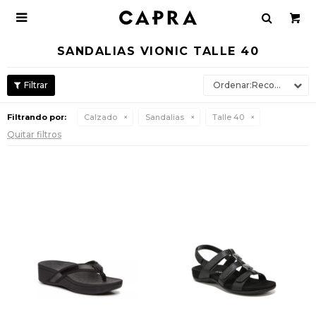

SANDALIAS VIONIC TALLE 40
Recomendados
Filtrando por:
Calzado
Sandalias
Talle 40
Quitar filtros