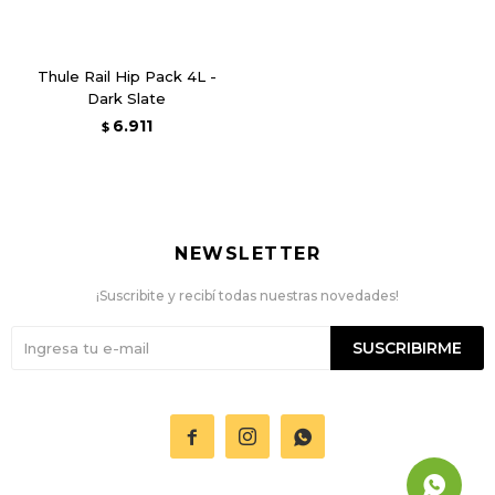
Thule Rail Hip Pack 4L -
Dark Slate
6.911
$
NEWSLETTER
¡Suscribite y recibí todas nuestras novedades!
SUSCRIBIRME


