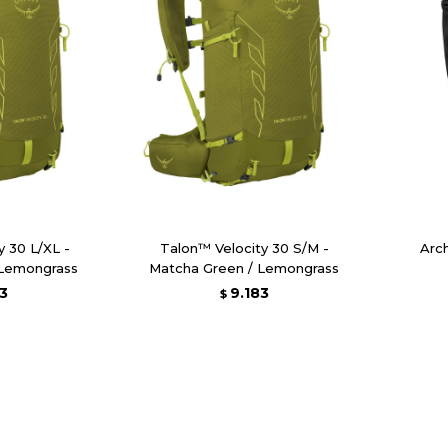
y 30 L/XL -
Talon™ Velocity 30 S/M -
Arc
 Lemongrass
Matcha Green / Lemongrass
3
9.183
$