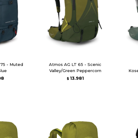
 75 - Muted
Atmos AG LT 65 - Scenic
lue
Valley/Green Peppercorn
Kose
08
13.981
$