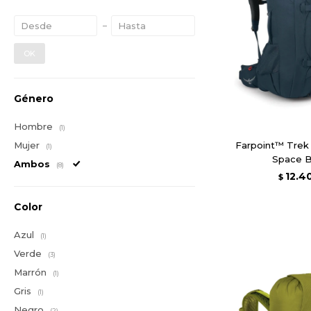
OK
Género
Hombre
(1)
Mujer
Farpoint™ Trek
(1)
Space B
Ambos
(8)
12.4
$
Color
Azul
(1)
Verde
(3)
Marrón
(1)
Gris
(1)
Negro
(2)