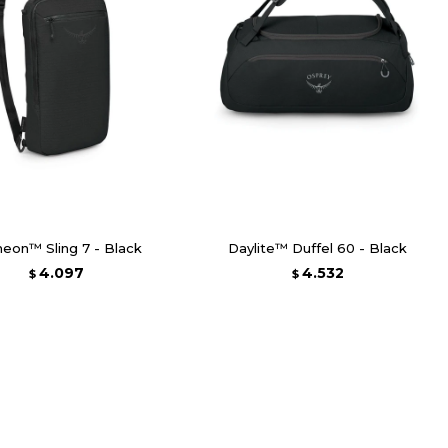
heon™ Sling 7 - Black
Daylite™ Duffel 60 - Black
4.097
4.532
$
$