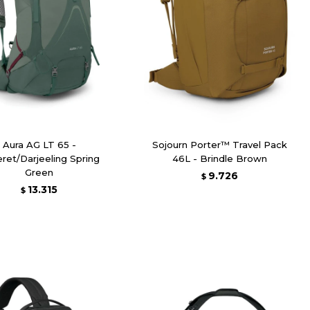
Aura AG LT 65 -
Sojourn Porter™ Travel Pack
ret/Darjeeling Spring
46L - Brindle Brown
Green
9.726
$
13.315
$