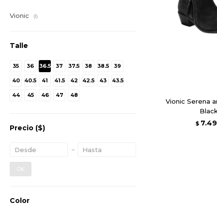
Vionic
(1)
Talle
35
36
36.5
37
37.5
38
38.5
39
40
40.5
41
41.5
42
42.5
43
43.5
44
45
46
47
48
Vionic Serena a
Blac
7.4
$
Precio
($)
OK
Color