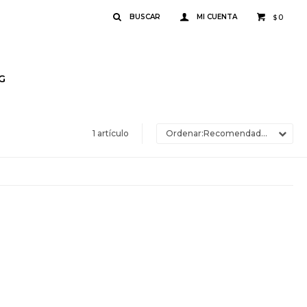
0
$
G
1 artículo
Recomendados