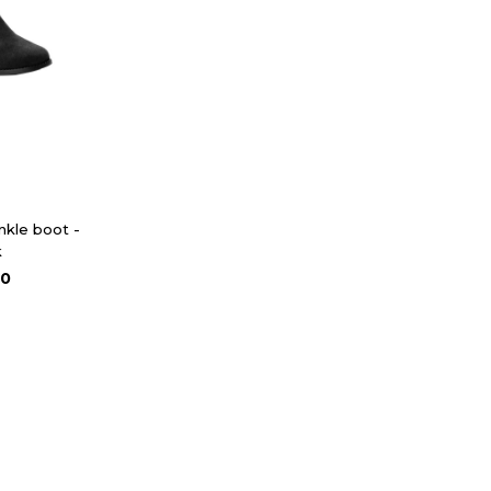
nkle boot -
k
90