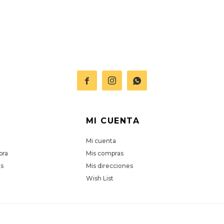



MI CUENTA
Mi cuenta
pra
Mis compras
es
Mis direcciones
Wish List