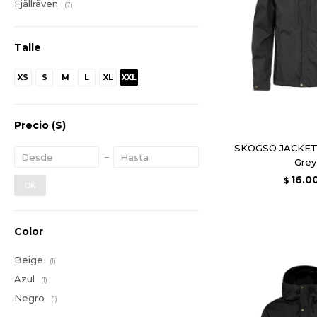
Fjällräven
(7)
Talle
XS
S
M
L
XL
XXL
Precio
($)
SKOGSO JACKET 
Grey
16.0
$
OK
Color
Beige
(1)
Azul
(1)
Negro
(1)