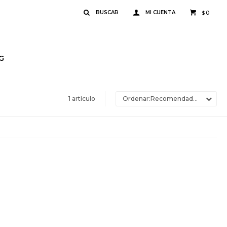
0
$
G
1 artículo
Recomendados