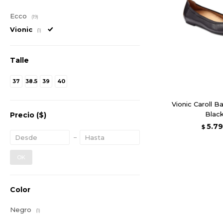
Ecco
(19)
Vionic
(1)
Talle
37
38.5
39
40
Vionic Caroll Ba
Blac
Precio
($)
5.7
$
OK
Color
Negro
(1)