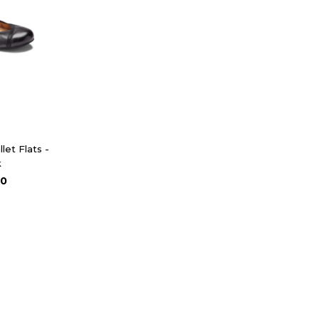
llet Flats -
k
90