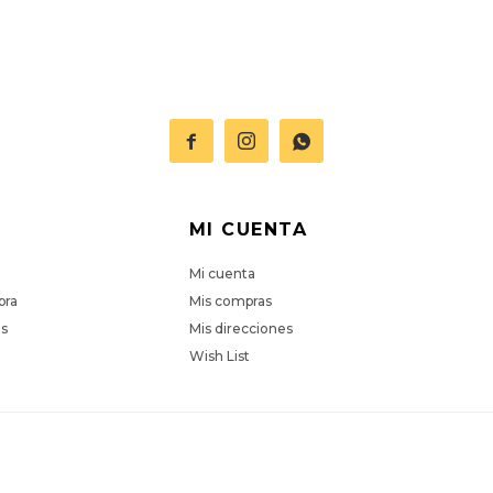



MI CUENTA
Mi cuenta
pra
Mis compras
es
Mis direcciones
Wish List