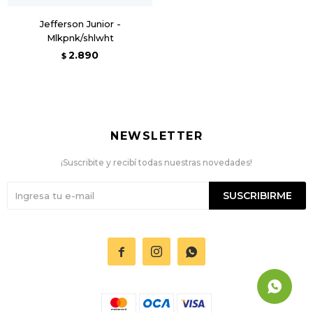
Jefferson Junior -
Mlkpnk/shlwht
2.890
$
NEWSLETTER
¡Suscribite y recibí todas nuestras novedades!
SUSCRIBIRME


