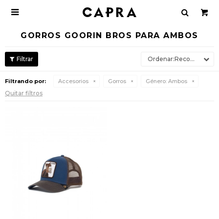

GORROS GOORIN BROS PARA AMBOS
Recomendados
Filtrando por:
Accesorios
Gorros
Género:
Ambos
Quitar filtros