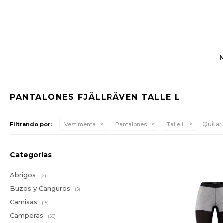
PANTALONES FJÄLLRÄVEN TALLE L
Quitar 
Filtrando por:
Vestimenta
Pantalones
Talle L
Categorías
Abrigos
(2)
Buzos y Canguros
(5)
Camisas
(15)
Camperas
(50)