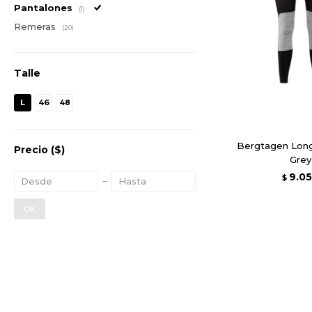
Pantalones
(1)
Remeras
(20)
Talle
L
46
48
Bergtagen Long
Precio
($)
Grey
9.0
$
OK