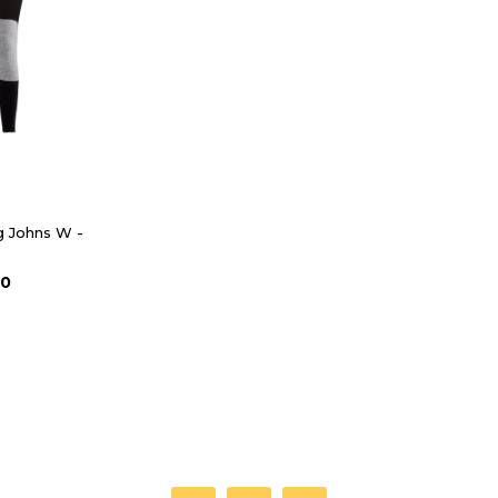
 Johns W -
50