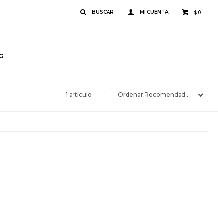
0
$
G
1 artículo
Recomendados