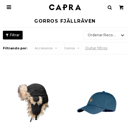

GORROS FJÄLLRÄVEN
Recomendados
Quitar filtros
Filtrando por:
Accesorios
Gorros