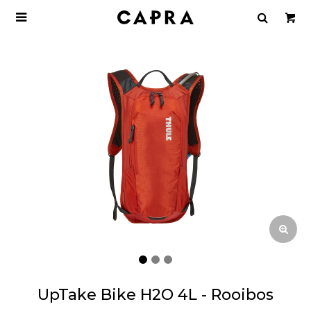

UpTake Bike H2O 4L - Rooibos