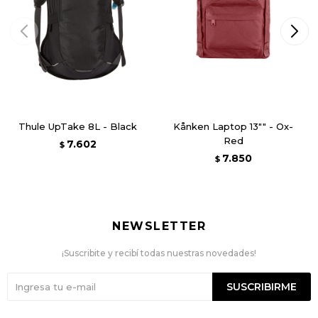
Thule UpTake 8L - Black
Kånken Laptop 13"" - Ox-
Red
7.602
$
7.850
$
NEWSLETTER
¡Suscribite y recibí todas nuestras novedades!
SUSCRIBIRME