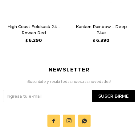
High Coast Foldsack 24 -
Kanken Rainbow - Deep
Rowan Red
Blue
6.290
6.390
$
$
NEWSLETTER
¡Suscribite y recibí todas nuestras novedades!
SUSCRIBIRME


