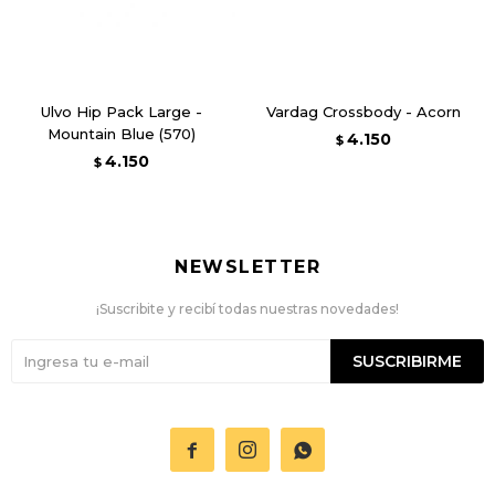
Ulvo Hip Pack Large -
Vardag Crossbody - Acorn
Mountain Blue (570)
4.150
$
4.150
$
NEWSLETTER
¡Suscribite y recibí todas nuestras novedades!
SUSCRIBIRME


