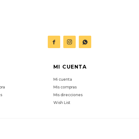



MI CUENTA
Mi cuenta
pra
Mis compras
es
Mis direcciones
Wish List