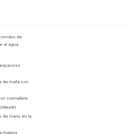
ecorridos de
e al agua.
 espacioso
la de malla con
con cremallera
moldeado
as de mano en la
la maleta.