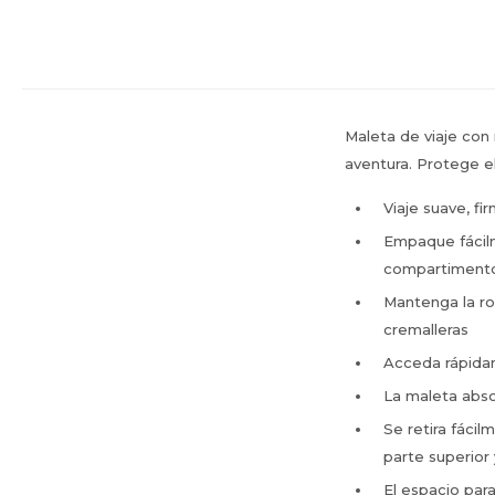
Maleta de viaje con 
aventura. Protege e
Viaje suave, fi
Empaque fácilm
compartimento
Mantenga la rop
cremalleras
Acceda rápidam
La maleta abso
Se retira fáci
parte superior y
El espacio para