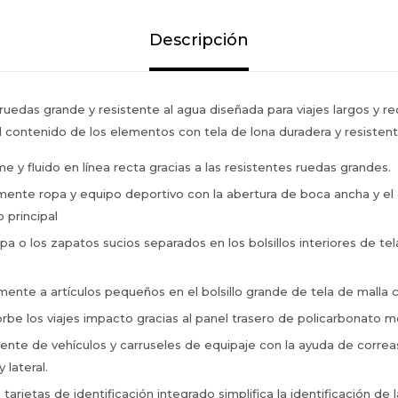
Descripción
ruedas grande y resistente al agua diseñada para viajes largos y r
l contenido de los elementos con tela de lona duradera y resistent
rme y fluido en línea recta gracias a las resistentes ruedas grandes.
ente ropa y equipo deportivo con la abertura de boca ancha y el
 principal
a o los zapatos sucios separados en los bolsillos interiores de te
ente a artículos pequeños en el bolsillo grande de tela de malla 
rbe los viajes impacto gracias al panel trasero de policarbonato 
lmente de vehículos y carruseles de equipaje con la ayuda de corre
 lateral.
 tarjetas de identificación integrado simplifica la identificación de 