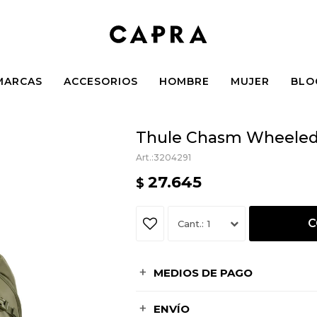
MARCAS
ACCESORIOS
HOMBRE
MUJER
BLO
Thule Chasm Wheeled D
3204291
27.645
$
C
1
MEDIOS DE PAGO
ENVÍO