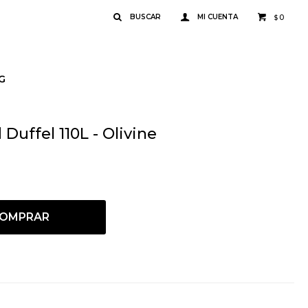
0
$
G
uffel 110L - Olivine
OMPRAR