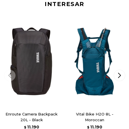
INTERESAR
Enroute Camera Backpack
Vital Bike H2O 8L -
20L - Black
Moroccan
11.190
11.190
$
$