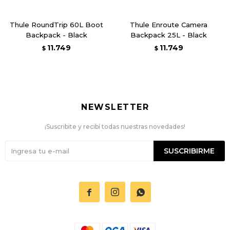
Thule RoundTrip 60L Boot
Thule Enroute Camera
Backpack - Black
Backpack 25L - Black
11.749
11.749
$
$
NEWSLETTER
¡Suscribite y recibí todas nuestras novedades!
SUSCRIBIRME


