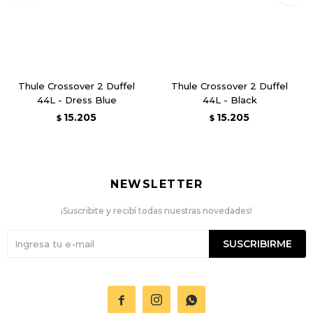
Thule Crossover 2 Duffel
Thule Crossover 2 Duffel
44L - Dress Blue
44L - Black
15.205
15.205
$
$
NEWSLETTER
¡Suscribite y recibí todas nuestras novedades!
SUSCRIBIRME


