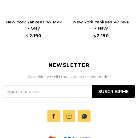
New York Yankees '47 MVP
New York Yankees '47 MVP
- Gray
- Navy
2.190
2.190
$
$
NEWSLETTER
¡Suscribite y recibí todas nuestras novedades!
SUSCRIBIRME


