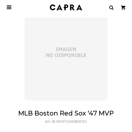

MLB Boston Red Sox '47 MVP
B-MVP02WBVR3U