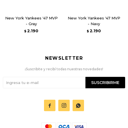
New York Yankees '47 MVP
New York Yankees '47 MVP
- Gray
- Navy
2.190
2.190
$
$
NEWSLETTER
¡Suscribite y recibí todas nuestras novedades!
SUSCRIBIRME


