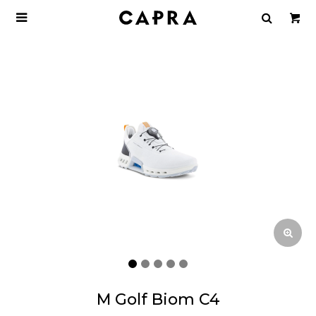

M Golf Biom C4