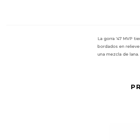
La gorra '47 MVP tie
bordados en relieve
una mezcla de lana.
P