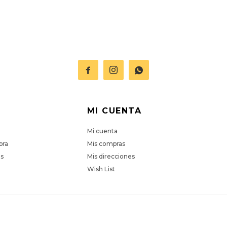



MI CUENTA
Mi cuenta
pra
Mis compras
es
Mis direcciones
Wish List