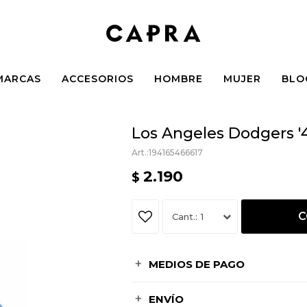
MARCAS
ACCESORIOS
HOMBRE
MUJER
BLO
Los Angeles Dodgers '4
194165466617
2.190
$
C
1
MEDIOS DE PAGO
ENVÍO