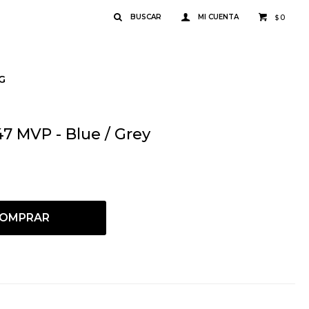
0
$
G
7 MVP - Blue / Grey
OMPRAR