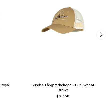
 Royal
Sunrise Långtradarkeps - Buckwheat
Brown
2.350
$