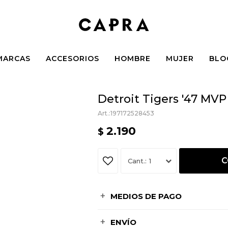
MARCAS
ACCESORIOS
HOMBRE
MUJER
BLO
Detroit Tigers '47 MVP
197172528453
2.190
$
C
1
MEDIOS DE PAGO
ENVÍO