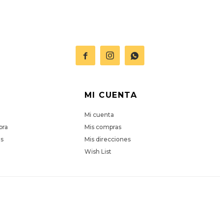



MI CUENTA
Mi cuenta
pra
Mis compras
es
Mis direcciones
Wish List