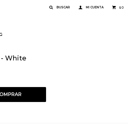
0
$
G
 - White
OMPRAR