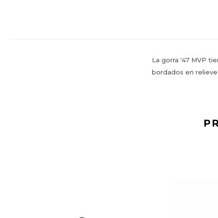
La gorra '47 MVP tie
bordados en relieve 
P