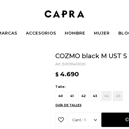
MARCAS
ACCESORIOS
HOMBRE
MUJER
BLO
COZMO black M UST S
50091401001
4.690
$
Talle:
40
41
42
43
44
45
GUÍA DE TALLES
C
1