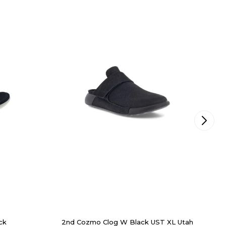
ck
2nd Cozmo Clog W Black UST XL Utah