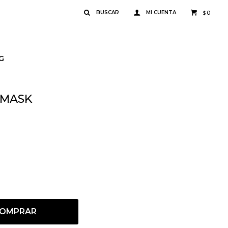
0
$
G
 MASK
OMPRAR