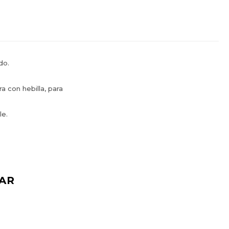
do.
a con hebilla, para
le.
AR