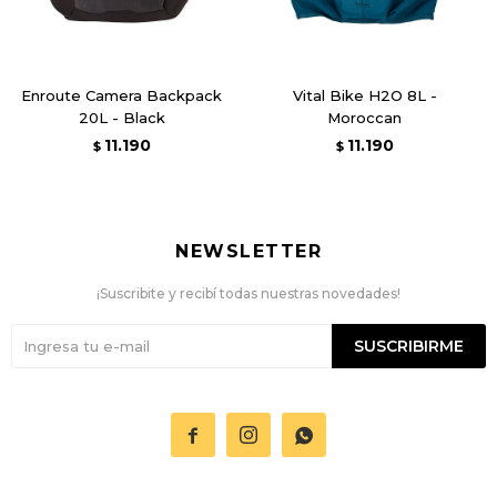
Enroute Camera Backpack
Vital Bike H2O 8L -
20L - Black
Moroccan
11.190
11.190
$
$
NEWSLETTER
¡Suscribite y recibí todas nuestras novedades!
SUSCRIBIRME


