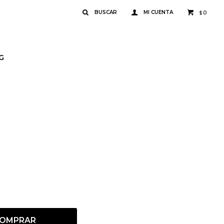
0
$
G
OMPRAR