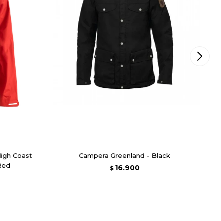
High Coast
Campera Greenland - Black
Red
16.900
$