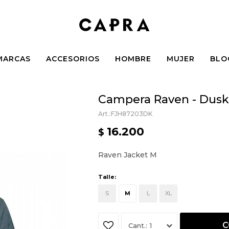
MARCAS
ACCESORIOS
HOMBRE
MUJER
BLO
Campera Raven - Dusk
FJH87203DK
16.200
$
Raven Jacket M
Talle:
S
M
L
XL
C
1