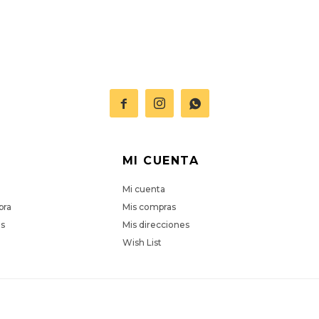



MI CUENTA
Mi cuenta
pra
Mis compras
es
Mis direcciones
Wish List