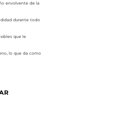
eño envolvente de la
odidad durante todo
exibles que le
reno, lo que da como
AR