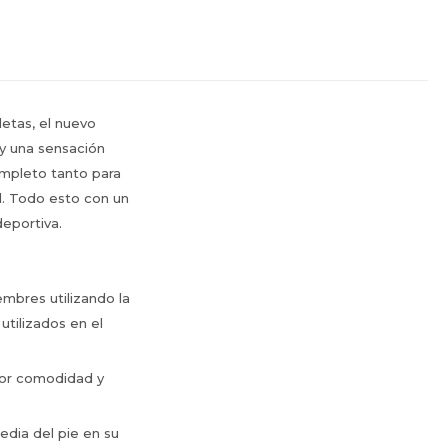
letas, el nuevo
y una sensación
ompleto tanto para
al. Todo esto con un
deportiva.
mbres utilizando la
tilizados en el
yor comodidad y
edia del pie en su