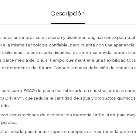
Descripción
siones anteriores se diseñaron y diseñaron originalmente para triat
e la misma tecnología confiable, pero cuenta con una apariencia 
tualizadas. La entresuela distintiva y asimétrica brinda soporte c
a parte media del pie, al tiempo que mantiene una flexibilidad tot
directamente del futuro. Conoce la nueva definición de zapatilla 
con cuero ECCO de plena flor fabricado en nuestras propias curtie
O DriTan™, que reduce la cantidad de agua y productos químicos u
rtido
le con incrustaciones de espuma con memoria OrthoLite® para ma
d práctica
tá diseñado para brindar soporte completo al mantener la parte m