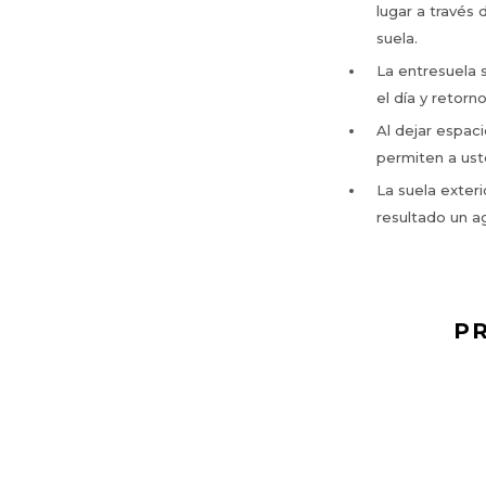
lugar a través 
suela.
La entresuela
el día y retor
Al dejar espaci
permiten a ust
La suela exter
resultado un a
P