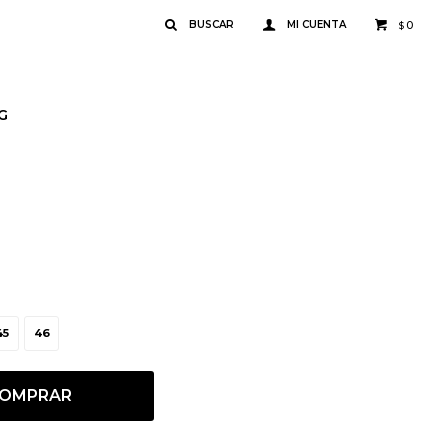
0
$
G
45
46
OMPRAR