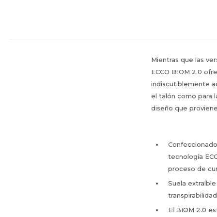
Mientras que las ver
ECCO BIOM 2.0 ofrec
indiscutiblemente ac
el talón como para l
diseño que proviene 
Confeccionado 
tecnología ECC
proceso de cu
Suela extraíb
transpirabilida
El BIOM 2.0 es