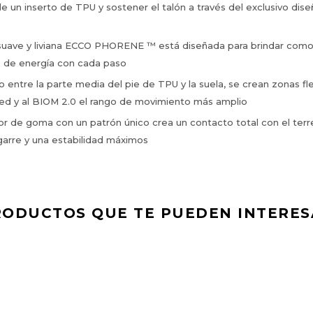
de un inserto de TPU y sostener el talón a través del exclusivo dis
 suave y liviana ECCO PHORENE ™ está diseñada para brindar com
no de energía con cada paso
o entre la parte media del pie de TPU y la suela, se crean zonas fl
ed y al BIOM 2.0 el rango de movimiento más amplio
ior de goma con un patrón único crea un contacto total con el ter
garre y una estabilidad máximos
RODUCTOS QUE TE PUEDEN INTERES