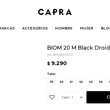
MARCAS
ACCESORIOS
HOMBRE
MUJER
BLO
BIOM 20 M Black Droid
80061401001
9.290
$
Talle:
39
40
41
42
43
44
C
1