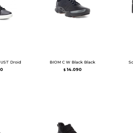
 UST Droid
BIOM C W Black Black
Sc
90
14.090
$