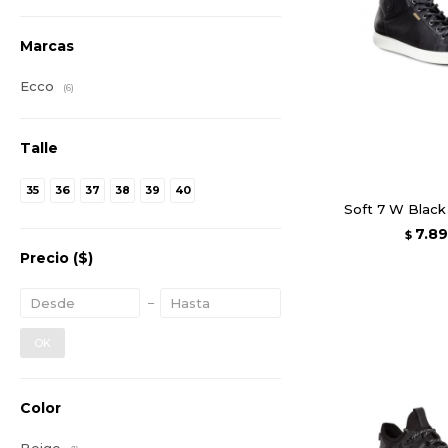
Marcas
Ecco
(6)
Talle
35
36
37
38
39
40
Soft 7 W Black
7.8
$
Precio
($)
OK
Color