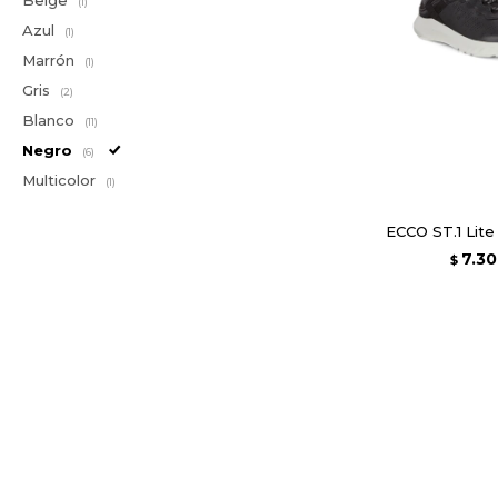
Beige
(1)
Azul
(1)
Marrón
(1)
Gris
(2)
Blanco
(11)
Negro
(6)
Multicolor
(1)
ECCO ST.1 Lite
7.3
$