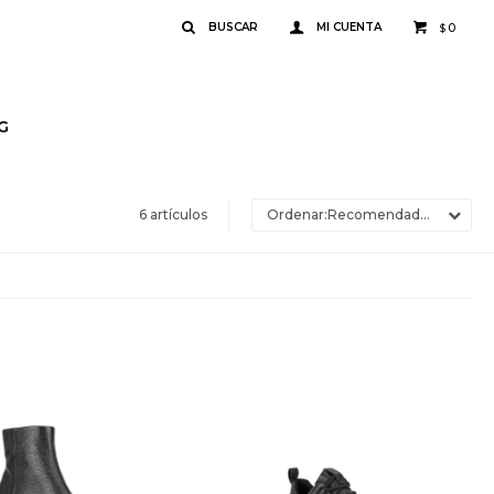
0
$
G
6 artículos
Recomendados