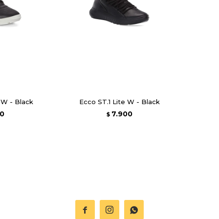
 W - Black
Ecco ST.1 Lite W - Black
00
7.900
$


