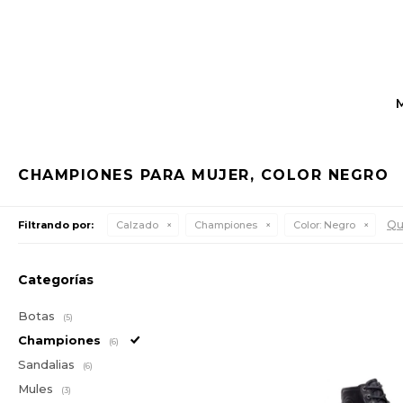
CHAMPIONES PARA MUJER, COLOR NEGRO
Qui
Filtrando por:
Calzado
Championes
Color:
Negro
Categorías
Botas
(5)
Championes
(6)
Sandalias
(6)
Mules
(3)