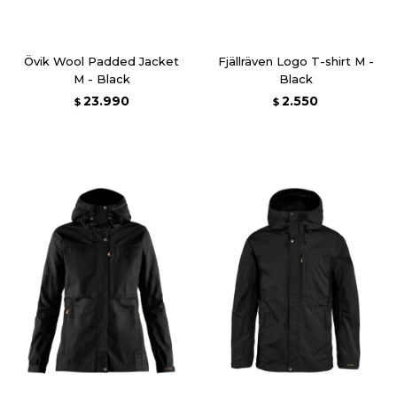
Övik Wool Padded Jacket
Fjällräven Logo T-shirt M -
M - Black
Black
23.990
2.550
$
$