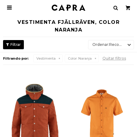

VESTIMENTA FJÄLLRÄVEN, COLOR
NARANJA
Recomendados
Quitar filtros
Filtrando por:
Vestimenta
Color:
Naranja